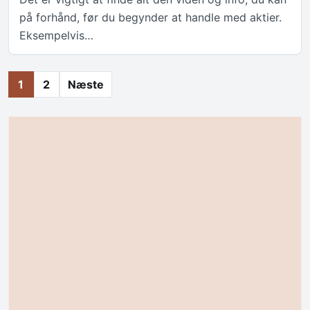
på forhånd, før du begynder at handle med aktier.
Eksempelvis…
Indlægsinddeling
1
2
Næste