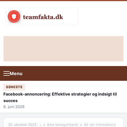
Skip to content
Menu
SENESTE
Facebook-annoncering: Effektive strategier og indsigt til
succes
6. juni 2026
25. oktober 2023
⌂
Ikke-kategoriseret
Alt om trimmebord