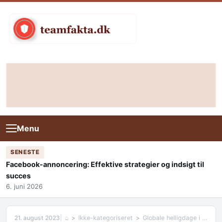
Skip to content
Menu
SENESTE
Facebook-annoncering: Effektive strategier og indsigt til
succes
6. juni 2026
21. august 2023
⌂
Ikke-kategoriseret
Globale helligdage i december