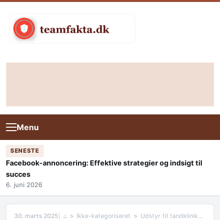
Skip to content
Menu
SENESTE
Facebook-annoncering: Effektive strategier og indsigt til
succes
6. juni 2026
30. marts 2025
⌂
Ikke-kategoriseret
Udstyr til tandklinikker: Essentielle værktøjer til moderne tandpleje