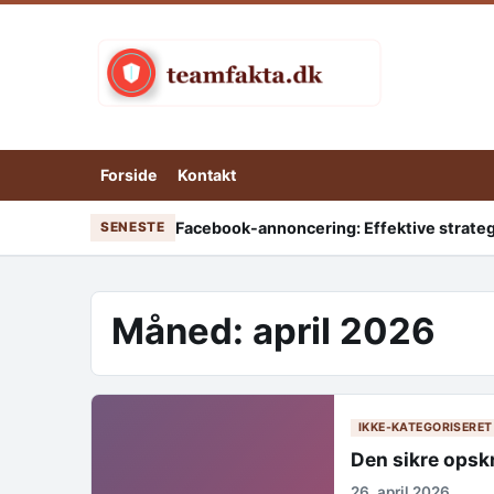
Skip to content
Forside
Kontakt
Facebook-annoncering: Effektive strategi
SENESTE
Måned:
april 2026
IKKE-KATEGORISERET
Den sikre opskr
26. april 2026